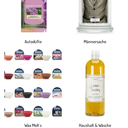
Autodüfte
Männersache
Wax Melt´s
Haushalt & Wäsche