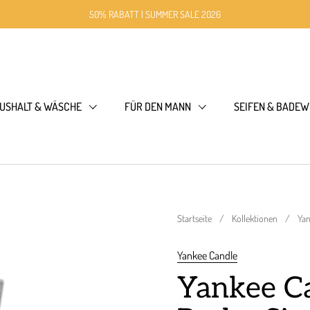
50% RABATT | SUMMER SALE 2026
USHALT & WÄSCHE
FÜR DEN MANN
SEIFEN & BADEW
Startseite
/
Kollektionen
/
Yan
Yankee Candle
Yankee Ca