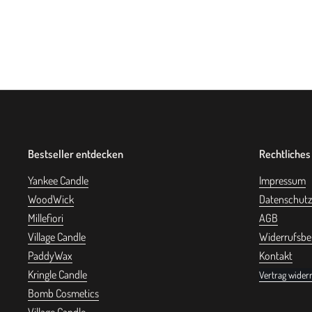
Bestseller entdecken
Rechtliches
Yankee Candle
Impressum
WoodWick
Datenschutz
Millefiori
AGB
Village Candle
Widerrufsbe
PaddyWax
Kontakt
Kringle Candle
Vertrag wider
Bomb Cosmetics