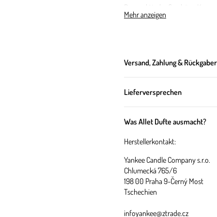
Das praktische & schöne Kerzengl
Mehr anzeigen
wiederverwenden.
Über diesen 
Versand, Zahlung & Rückgabe
Der Frühling ist endlich zurück
Lieferversprechen
genießen und wieder in der auf
sich ein Besuch im nahegelegenen
Genießen Sie diesen wundervoll
Was Allet Dufte ausmacht?
vollen Zügen genießen, während
Herstellerkontakt:
Yankee Candle Company s.r.o.
Chlumecká 765/6
Duftnote
198 00 Praha 9-Černý Most
Tschechien
Kopfnote:
Grüner Apfel, Veilche
Herzonte:
Jasmin, Rose, Ylang-
infoyankee@ztrade.cz
Basisnote:
Sandelholz, Zedernh