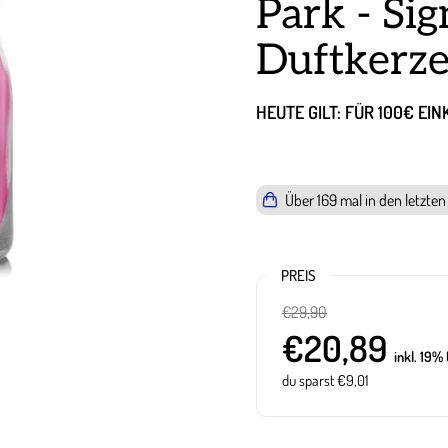
Park - Si
Duftkerze
HEUTE GILT: FÜR 100€ EI
Über
169
mal in den letzte
PREIS
€29,90
€20,89
inkl. 19%
du sparst €9,01