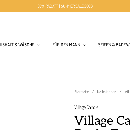
50% RABATT | SUMMER SALE 2026
USHALT & WÄSCHE
FÜR DEN MANN
SEIFEN & BADEW
Startseite
/
Kollektionen
/
Vil
Village Candle
Village C