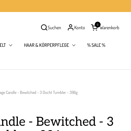
0
Suchen
Konto
Warenkorb
Warenkorb öffnen
ELT
HAAR & KÖRPERPFLEGE
% SALE %
lage Candle - Bewitched - 3 Docht Tumbler - 396g
andle - Bewitched - 3