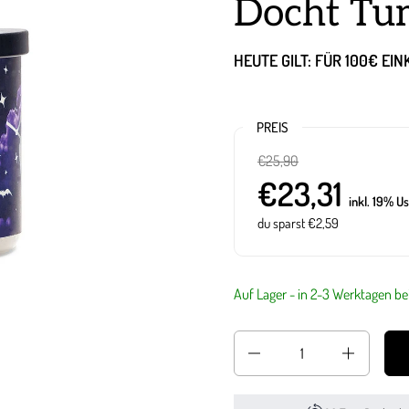
Docht Tum
HEUTE GILT: FÜR 100€ EI
PREIS
€25,90
€23,31
inkl. 19% Us
du sparst €2,59
Auf Lager - in 2-3 Werktagen bei
Anzahl