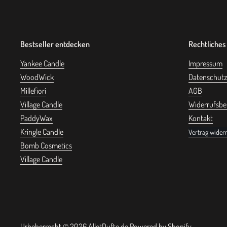
Bestseller entdecken
Rechtliches
Yankee Candle
Impressum
WoodWick
Datenschutz
Millefiori
AGB
Village Candle
Widerrufsbe
PaddyWax
Kontakt
Kringle Candle
Vertrag wider
Bomb Cosmetics
Village Candle
Urheberrecht © 2026
AlletDufte.de
.
Powered by Shopify