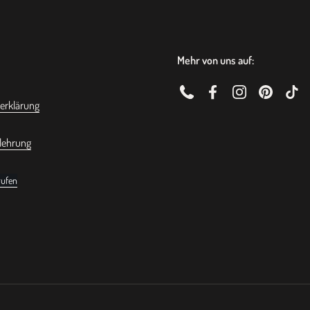
Wachs: Feinstes, mehrfach gerei
Brenndauer. Die Duftöle sind v
der Welt hergestellt.
Mehr von uns auf:
Glas:
kreativ wieder verwendbar
Phone
Facebook
Instagram
Pinterest
TikT
erklärung
Docht: 3 Dochtkerzen aus 100% N
und ein optimales Abbrennen.
lehrung
Gewicht: 396g
Allgemeine 
rufen
Dufterzen
Der Docht sollte nach jeder lä
Inhaltsstoff, die Kerzen anfang
Bei der mittleren und großen Ke
mindestens 2-3 Stunden am Stü