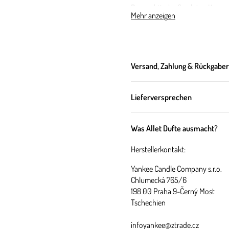
Das praktische & schöne Kerzengl
Mehr anzeigen
wiederverwenden.
Über diesen 
Versand, Zahlung & Rückgabe
Die absolut delikate Lieblichkei
Duftnote
Lieferversprechen
Kopfnote: Kirsche & Mandel
Herznote: Kirsche & Zimt
Was Allet Dufte ausmacht?
Basisnote: Süßkirsche
Herstellerkontakt:
Über dieses 
Yankee Candle Company s.r.o.
Chlumecká 765/6
Brennzeit / Gewicht
198 00 Praha 9-Černý Most
Tschechien
große Kerze: bis zu 90 Std. / 567
infoyankee@ztrade.cz
Wachs: Hochwertige Sojawachs