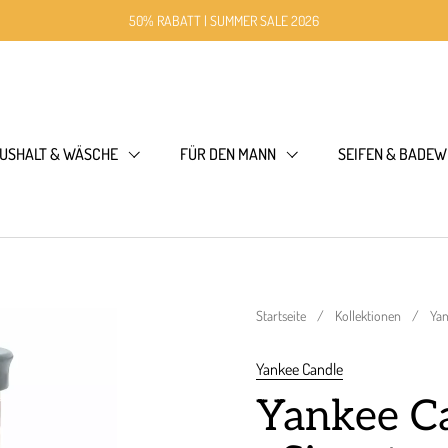
50% RABATT | SUMMER SALE 2026
USHALT & WÄSCHE
FÜR DEN MANN
SEIFEN & BADEW
Startseite
/
Kollektionen
/
Yan
Yankee Candle
Yankee Ca