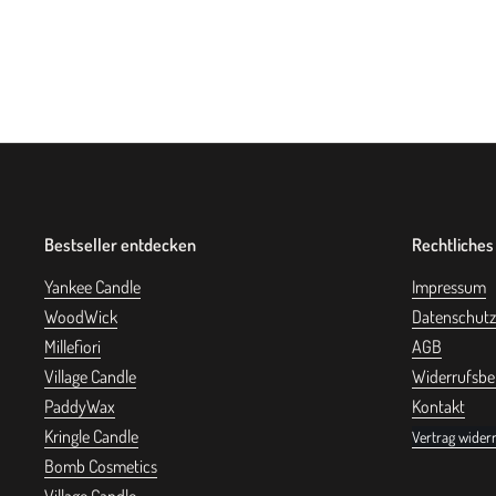
Bestseller entdecken
Rechtliches
Yankee Candle
Impressum
WoodWick
Datenschutz
Millefiori
AGB
Village Candle
Widerrufsbe
PaddyWax
Kontakt
Kringle Candle
Vertrag wider
Bomb Cosmetics