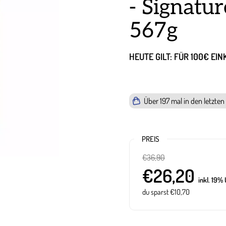
- Signatu
567g
HEUTE GILT: FÜR 100€ EI
Über
197
mal in den letzten
PREIS
€36,90
€26,20
inkl. 19% 
du sparst €10,70