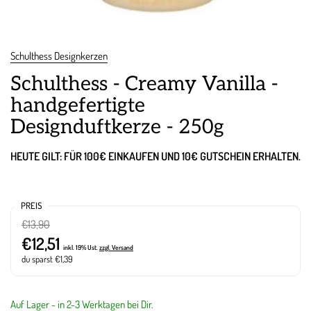
Schulthess Designkerzen
Schulthess - Creamy Vanilla -
handgefertigte
Designduftkerze - 250g
HEUTE GILT: FÜR 100€ EINKAUFEN UND 10€ GUTSCHEIN ERHALTEN.
PREIS
€13,90
€12,51
inkl. 19% Ust.
zzgl. Versand
du sparst €1,39
Auf Lager - in 2-3 Werktagen bei Dir.