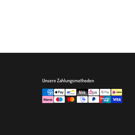
Produkt
68 gr.
 Mischung
es Glas
rfaser
Unsere Zahlungsmethoden
ok
Abbrennen von Dufterzen
r längeren Brenndauer um die Hälfte gekürzt werden, da je
en anfangen können zu rußen.