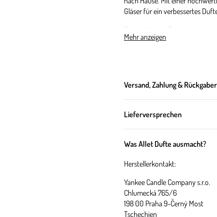
nach Hause. Mit einer hochwer
Gläser für ein verbessertes Dufte
Das praktische & schöne Kerzengl
Mehr anzeigen
wiederverwenden.
Über diesen 
Versand, Zahlung & Rückgabe
Ein sehr aromatischer und beleb
Lieferversprechen
baumelt & schalten einfach ab.
Was Allet Dufte ausmacht?
Duftnote
Herstellerkontakt:
Kopfnote:
eine frische Seebrie
Yankee Candle Company s.r.o.
Herznote:
Kiefern & Zedernholz
Chlumecká 765/6
Basisnote:
Tankabohne & Lab
198 00 Praha 9-Černý Most
Tschechien