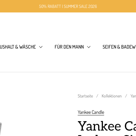
50% RABATT | SUMMER SALE 2026
USHALT & WÄSCHE
FÜR DEN MANN
SEIFEN & BADEW
Startseite
/
Kollektionen
/
Yan
Yankee Candle
Yankee Ca