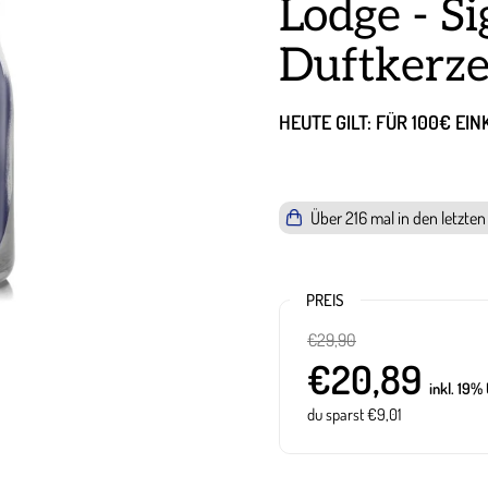
Lodge - S
Duftkerze
HEUTE GILT: FÜR 100€ EI
Über
216
mal in den letzte
PREIS
€29,90
€20,89
inkl. 19%
du sparst €9,01