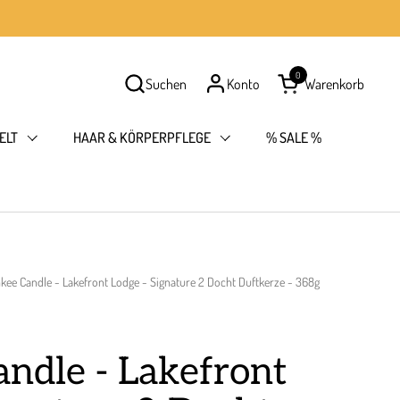
0
Suchen
Konto
Warenkorb
Warenkorb öffnen
ELT
HAAR & KÖRPERPFLEGE
% SALE %
kee Candle - Lakefront Lodge - Signature 2 Docht Duftkerze - 368g
ndle - Lakefront