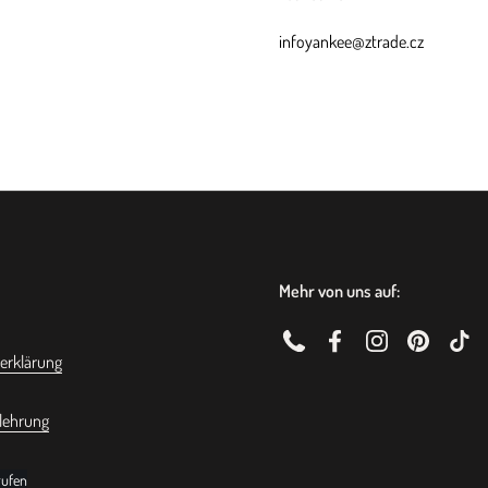
infoyankee@ztrade.cz
Über dieses 
Brennzeit / Gewicht
mittlere Kerze: bis zu 50 Std. / 3
Wachs: Hochwertige Sojawachs
Glas: kreativ wieder verwendbar
Docht: 2 Dochte aus 100% Natu
Mehr von uns auf:
Phone
Facebook
Instagram
Pinterest
TikT
erklärung
Allgemeine Hinweise zum 
lehrung
Der Docht sollte nach jede
rufen
nach Inhaltsstoff, die Kerz