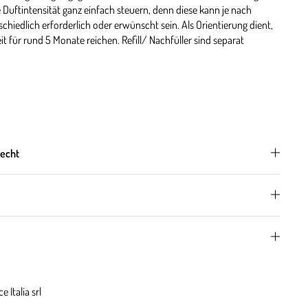
e Duftintensität ganz einfach steuern, denn diese kann je nach
hiedlich erforderlich oder erwünscht sein. Als Orientierung dient,
 für rund 5 Monate reichen. Refill/ Nachfüller sind separat
Duft
 von Maiglöckchen und Orangenblüten erinnern, verschmelzen mit
.
recht
etitgrain, Maiglöckchen
ptus
chuli, Guajakholz, Moschus
Produkt
 Italia srl