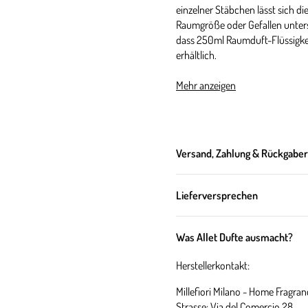
einzelner Stäbchen lässt sich di
Raumgröße oder Gefallen untersc
dass 250ml Raumduft-Flüssigkeit
erhältlich.
Mehr anzeigen
Über diesen 
Blumige Noten, die an den Duft
eleganten Holznoten in der Basis
Versand, Zahlung & Rückgabe
Duftnote:
Lieferversprechen
Kopfnote:
Neroli, Bergamotte, P
Herznote:
Orangenblüte, Eukaly
Was Allet Dufte ausmacht?
Basisnote:
Amber, Kumarin, Pats
Herstellerkontakt:
Über dieses 
Millefiori Milano - Home Fragrance
Strasse: Via del Comercio 28