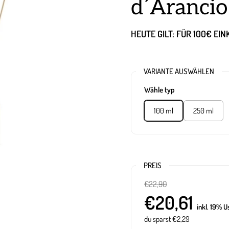
d´Arancio
HEUTE GILT: FÜR 100€ EI
VARIANTE AUSWÄHLEN
Wähle typ
100 ml
250 ml
PREIS
€22,90
€20,61
inkl. 19% U
du sparst €2,29