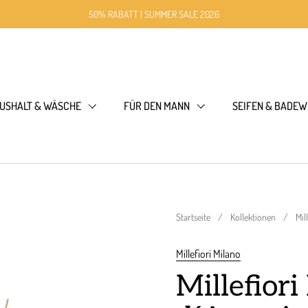
50% RABATT | SUMMER SALE 2026
USHALT & WÄSCHE
FÜR DEN MANN
SEIFEN & BADEW
Startseite
/
Kollektionen
/
Mil
Millefiori Milano
Millefiori