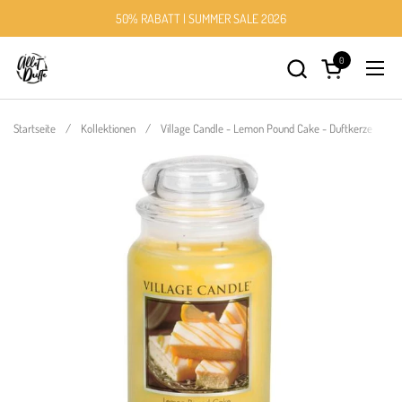
Zum Inhalt springen
50% RABATT | SUMMER SALE 2026
0
Warenkorb öff
Menü
Startseite
/
Kollektionen
/
Village Candle - Lemon Pound Cake - Duftkerze - 602