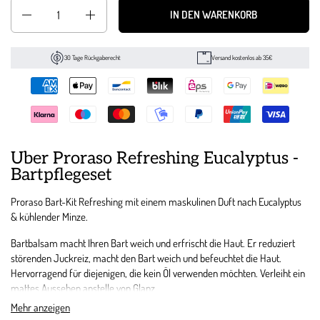
Anzahl
IN DEN WARENKORB
30 Tage Rückgaberecht
Versand kostenlos ab 35€
Über Proraso Refreshing Eucalyptus -
Bartpflegeset
Proraso Bart-Kit Refreshing mit einem maskulinen Duft nach Eucalyptus
& kühlender Minze.
Bartbalsam macht Ihren Bart weich und erfrischt die Haut. Er reduziert
störenden Juckreiz, macht den Bart weich und befeuchtet die Haut.
Hervorragend für diejenigen, die kein Öl verwenden möchten. Verleiht ein
mattes Aussehen anstelle von Glanz.
Mehr anzeigen
Bart Shampoo ist ein sanftes und wirksames Reinigungsmittel für Bart