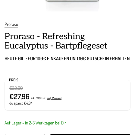
Proraso
Proraso - Refreshing
Eucalyptus - Bartpflegeset
HEUTE GILT: FÜR 100€ EINKAUFEN UND 10€ GUTSCHEIN ERHALTEN.
PREIS
€32,90
€27,96
inkl. 19% Ust.
zzgl. Versand
du sparst €4,94
Auf Lager - in 2-3 Werktagen bei Dir.