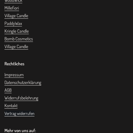
WoodWick
Bart-Balsam 100 ml
Millefiori
Village Candle
Bartshampoo 200 ml
PaddyWax
Bartöl 30ml
Kringle Candle
Bomb Cosmetics
Village Candle
Enthält:
Rechtliches
Aqua (Water/Eau), Polysorbate 40, Dicaprylyl Ether,
Glycerin, Parfum (Fragrance), Polyquaternium-37, Caprylyl
Impressum
Glycol, Ethylhexylglycerin, Phenoxyethanol, Benzyl Alcohol,
Sodium Citrate, Citric Acid, Limonene, Linalool, Eugenol.
Datenschutzerklärung
AGB
Widerrufsbelehrung
Kontakt
Vertrag widerrufen
Mehr von uns auf: