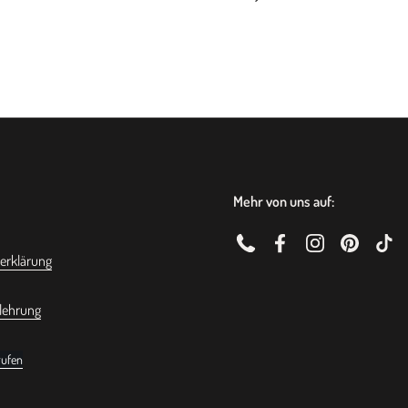
Mehr von uns auf:
Phone
Facebook
Instagram
Pinterest
TikT
erklärung
lehrung
rufen