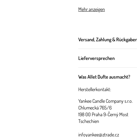
Mehr anzeigen
Über dieses 
Material: Keramik
Versand, Zahlung & Rückgabe
Farbe: Rosa
Maße: 7cm x 8cm
Lieferversprechen
Was Allet Dufte ausmacht?
Herstellerkontakt:
Yankee Candle Company s.r.o.
Chlumecká 765/6
198 00 Praha 9-Černý Most
Tschechien
infoyankee@ztrade.cz