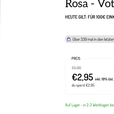
Rosa - Vo
HEUTE GILT: FÜR 100€ EI
Über
339
mal in den letzte
PREIS
€5,90
€2,95
inkl. 19% Ust
du sparst €2,95
Auf Lager - in 2-3 Werktagen bei