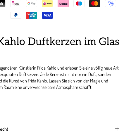
Kahlo Duftkerzen im Glas
legendären Künstlerin Frida Kahlo und erleben Sie eine völlig neue Art
exquisiten Duftkerzen. Jede Kerze ist nicht nur ein Duft, sondern
die Kunst von Frida Kahlo. Lassen Sie sich von der Magie und
jedem Raum eine unverwechselbare Atmosphäre schafft.
ischen Gemälden und ihrem einzigartigen Sinn für Ästhetik, sind diese
risches Erlebnis, sondern auch ein visuelles Kunstwerk. Die
 Reproduktionen ihrer berühmtesten Werke verziert, was sie zu
recht
ück macht, dass jeden Raum verschönert.