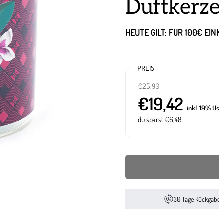
Duftkerze
HEUTE GILT: FÜR 100€ EI
PREIS
€25,90
€19,42
inkl. 19% Us
du sparst €6,48
30 Tage Rückgab