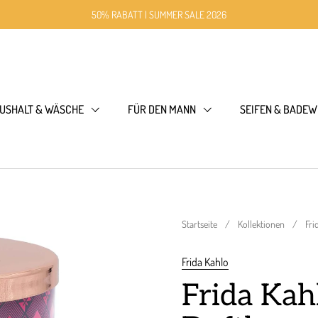
50% RABATT | SUMMER SALE 2026
USHALT & WÄSCHE
FÜR DEN MANN
SEIFEN & BADEW
Startseite
/
Kollektionen
/
Fri
Frida Kahlo
Frida Kah