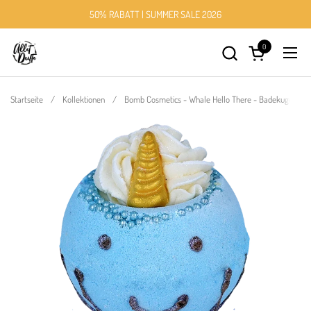
Zum Inhalt springen
50% RABATT | SUMMER SALE 2026
0
Warenkorb öff
Menü
Startseite
/
Kollektionen
/
Bomb Cosmetics - Whale Hello There - Badekugel