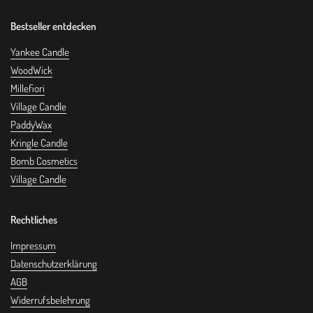
Etidronate, Citrus Aurantium Amara (Bitter Orange) Flower
Oil, Citrus Limonum, CI 77891 (Titanium Dioxide), CI 19140
Bestseller entdecken
(Yellow 5), CI 17200 (Red 33), CI 42090 (Blue 1).
Yankee Candle
WoodWick
Millefiori
Village Candle
PaddyWax
Kringle Candle
Bomb Cosmetics
Village Candle
Rechtliches
Impressum
Datenschutzerklärung
AGB
Widerrufsbelehrung