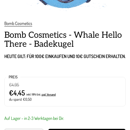
Bomb Cosmetics
Bomb Cosmetics - Whale Hello
There - Badekugel
HEUTE GILT: FÜR 100€ EINKAUFEN UND 10€ GUTSCHEIN ERHALTEN.
PREIS
€4,95
€4,45
inkl. 19% Ust.
zzgl. Versand
du sparst €0,50
Auf Lager - in 2-3 Werktagen bei Dir.