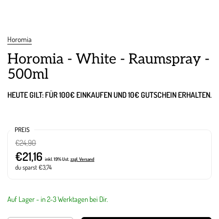
Horomia
Horomia - White - Raumspray -
500ml
HEUTE GILT: FÜR 100€ EINKAUFEN UND 10€ GUTSCHEIN ERHALTEN.
PREIS
€24,90
€21,16
inkl. 19% Ust.
zzgl. Versand
du sparst €3,74
Auf Lager - in 2-3 Werktagen bei Dir.