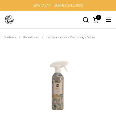
Zum Inhalt springen
50% RABATT | SUMMER SALE 2026
0
Warenkorb öff
Menü
Startseite
/
Kollektionen
/
Horomia - White - Raumspray - 500ml