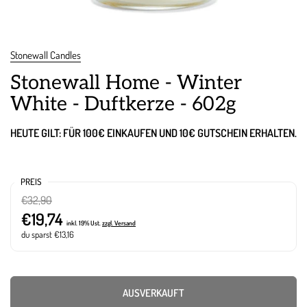
Stonewall Candles
Stonewall Home - Winter
White - Duftkerze - 602g
HEUTE GILT: FÜR 100€ EINKAUFEN UND 10€ GUTSCHEIN ERHALTEN.
PREIS
€32,90
€19,74
inkl. 19% Ust.
zzgl. Versand
du sparst €13,16
AUSVERKAUFT