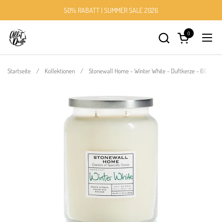
Zum Inhalt springen
50% RABATT | SUMMER SALE 2026
0
Warenkorb öff
Menü
Startseite
/
Kollektionen
/
Stonewall Home - Winter White - Duftkerze - 602g